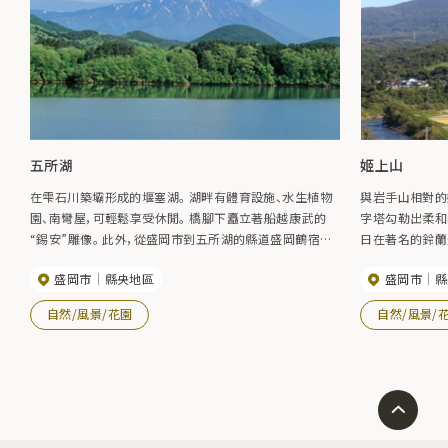
五所湖
姬上山
在雫石川築壩形成的堰塞湖。 湖畔有體育設施、水生植物
與岩手山相對的姬
園、南彎屋，可輕鬆享受休閒。 橋腳下矗立著船越康武的
字塔勾勒出柔和
“錫安”雕像。 此外，從盛岡市到五所湖的縣道盛岡鶴宿線
日在著名的鈴蘭
沿線有一片波斯菊田，為靠近道路而創建的約500坪的土
式是孤獨的雪松
盛岡市
縣央地區
盛岡市
縣
地種植了夕陽，橙花，粉紅色和白色的花朵感覺。 這是一個
高山植物，大約
絕佳的位置，您可以看到岩手山、閃爍著銀色光芒的御所
看到岩手山、早
自然/風景/花園
自然/風景/
湖和御所橋。 波斯菊開花期：8月上旬~10月上旬