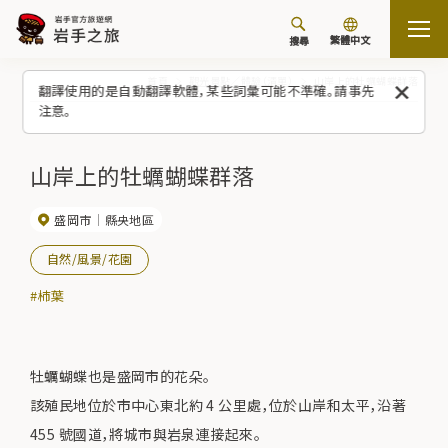
繁體中文
搜尋
首頁
觀光景點／體驗（清單）
山岸上的牡蠣蝴蝶群落
翻譯使用的是自動翻譯軟體，某些詞彙可能不準確。請事先
注意。
山岸上的牡蠣蝴蝶群落
盛岡市
縣央地區
自然/風景/花園
#柿葉
牡蠣蝴蝶也是盛岡市的花朵。
該殖民地位於市中心東北約 4 公里處，位於山岸和太平，沿著
455 號國道，將城市與岩泉連接起來。