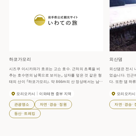
하코가모리
외산댐
시즈쿠 이시카와가 흐르는 고쇼 호수. 근처의 초록을 비
외산댐은 전시 
추는 호수면의 남쪽으로 보이는, 상자를 덮은 것 같은 형
었습니다. 인근
태의 산이 「하코가모리」. 약 866m의 산 정상에서는 남창
다. 또한 댐 
산, 하야이케 미네야마, 이와테산 등을 바라볼 수 있습니
십팔 폭포를 즐
모리오카시
이와테현 중부 지역
모리오카시
다. 멧돼지 사와 등산구, 후지쿠라 등산구 각각에서 산 정
상까지 약 120분
관광명소
자연·경승·정원
자연·경승·
등산·트레킹