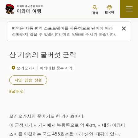
한국어
검색
탑 페이지
스폿・체험(일람)
산 기슭의 굴버섯 군락
번역은 자동 번역 소프트웨어를 사용하므로 단어에 따라
정확하지 않을 수 있습니다. 미리 양해해 주시기 바랍니다.
산 기슭의 굴버섯 군락
모리오카시
이와테현 중부 지역
자연·경승·정원
#굴버섯
모리오카시의 꽃이기도 한 카키츠바타.
이 군생지가 시가지에서 북동쪽으로 약 4km, 시내와 이와이
즈미를 연결하는 국도 455호선을 따라 산안·태평에 있다.