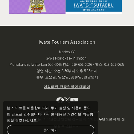
Iwate Tourism Association
Mariosu3F
2-9-1 Moriokaekinishitori,
Morioka-shi, Iwate-ken 020-0045 전화: 019-651-0626 / 팩스: 019-651-0637
영업 시간: 오전 8:30부터 오후 5:15까지
휴무: 토요일, 일요일, 공휴일, 연말연시
이와테현 관광협회에 대하여
본 사이트를 이용함에 따라 쿠키 설정 및 사용에 동의
Copyright © Iwate Tourism Association
한 것으로 간주합니다. 자세한 내용은 개인정보 취급방
게재되고 있는 정보는, 저작권법상 인정된 경우를 제외하고, 무단으로 복제·전
침을 참조하십시오.
용할 수 없습니다.
동의하기