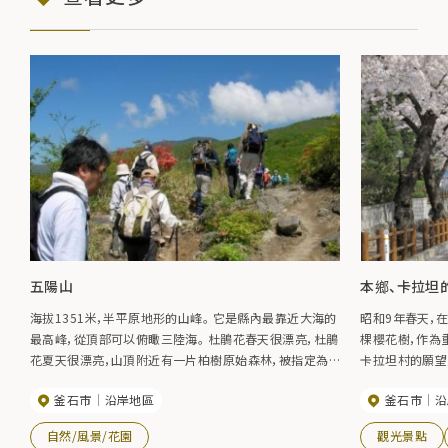
五陽山
本鄉、卡拉坦
海拔1351米，半平原地形的山峰。 它是縣內最靠近大海的
昭和9年春天，在
最高峰，從頂部可以俯瞰三陸海。 杜鵑花春天很漂亮，杜鵑
棵櫻花樹，作為
花夏天很漂亮，山頂附近有一片柏樹原始森林，被指定為
卡拉坦村的願望
日本獼猴和日本鹿北界生活的縣級自然公園。 從最受歡迎
福。 最吸引人
釜石市
沿岸地區
釜石市
沿
的登山口赤坂山口出發，大約需要2個小時才能到達山頂。
的天照大神五梭
【開山】每年4月29日
自然/風景/花園
觀光景點