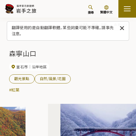
繁體中文
搜尋
首頁
觀光景點／體驗（清單）
森寧山口
翻譯使用的是自動翻譯軟體，某些詞彙可能不準確。請事先
注意。
森寧山口
釜石市
沿岸地區
觀光景點
自然/風景/花園
#紅葉