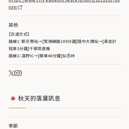
039/
其他
【交通方式】
路線1：新花卷站→[常規線路100分鐘]陸中大橋站→[乘坐計
程車3分鐘]千寧周遊幾
路線2：遠野IC→[開車40分鐘]仙忍峠
秋天的落葉訊息
季節