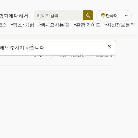
협회에 대해서
한국어
코스
명소·체험
행사
오시는 길
관광 가이드
최신정보
문의
해해 주시기 바랍니다.
탑 페이지
스폿・체험(일람)
센토 고개