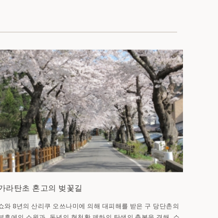
가라탄초 혼고의 벚꽃길
쇼와 8년의 산리쿠 오쓰나미에 의해 대피해를 받은 구 당단촌의
부흥에의 소원과, 동년의 현천황 폐하의 탄생의 축복을 겸해, 쇼