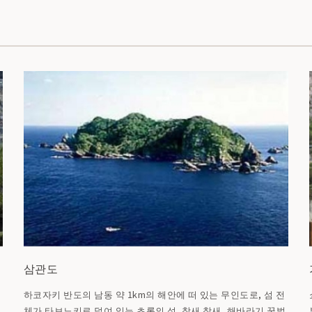
삼관도
하코자키 반도의 남동 약 1km의 해안에 떠 있는 무인도로, 섬 전
를
체가 타브노키로 덮여 있는 초록의 섬. 참새 참새, 해바라기 꿀벌