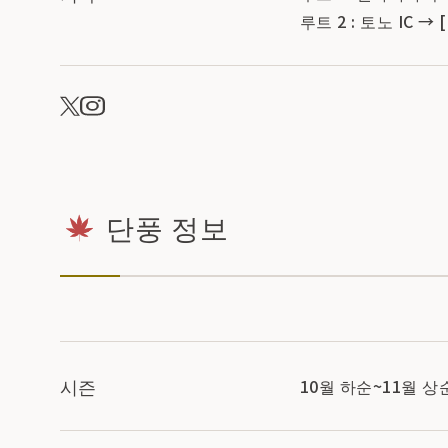
루트 2 : 토노 IC →
단풍 정보
시즌
10월 하순~11월 상