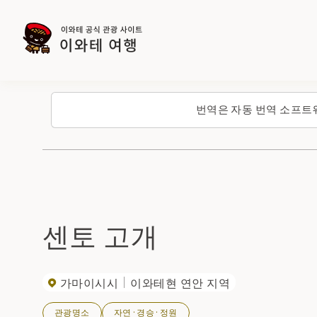
번역은 자동 번역 소프트
센토 고개
가마이시시
이와테현 연안 지역
관광명소
자연·경승·정원