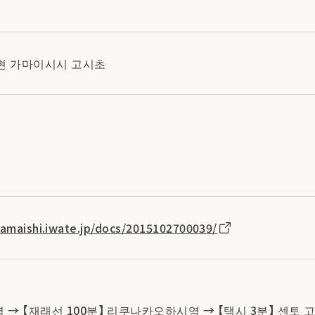
와테현 가마이시시 고시초
kamaishi.iwate.jp/docs/2015102700039/
 → 【재래선 100분】 리쿠나카오하시역 → 【택시 3분】 센토 