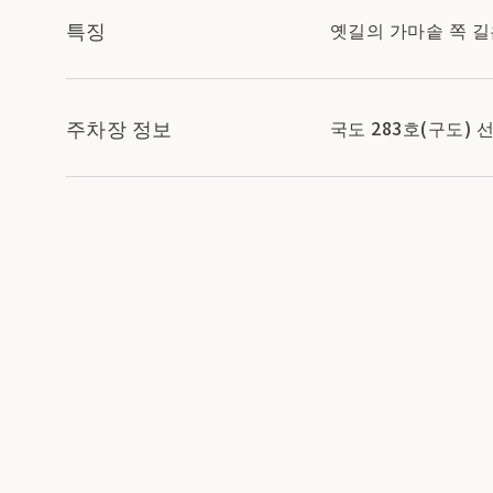
특징
옛길의 가마솥 쪽 길
주차장 정보
국도 283호(구도)