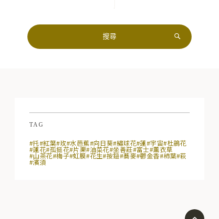
TAG
#托
#紅葉
#玫
#水芭蕉
#向日葵
#繡球花
#蓮
#宇宙
#杜鵑花
#蓮花
#孤挺花
#片栗
#油菜花
#坐善莊
#富士
#薰衣草
#山茶花
#梅子
#虹膜
#花生
#按鈕
#蕎麥
#鬱金香
#柿葉
#萩
#濱須