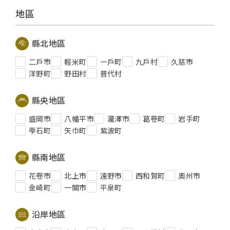
地區
縣北地區
二戶市
輕米町
一戶町
九戶村
久慈市
洋野町
野田村
普代村
縣央地區
盛岡市
八幡平市
瀧澤市
葛卷町
岩手町
雫石町
矢巾町
紫波町
縣南地區
花卷市
北上市
遠野市
西和賀町
奧州市
金崎町
一關市
平泉町
沿岸地區