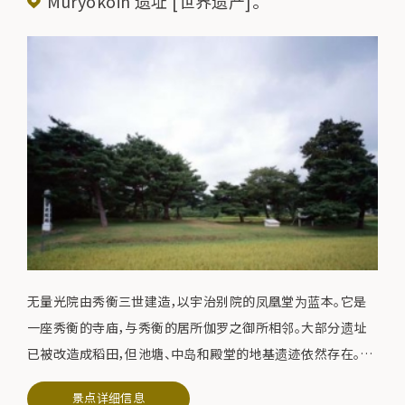
Muryōkōin 遗址 [世界遗产]。
无量光院由秀衡三世建造，以宇治别院的凤凰堂为蓝本。它是
一座秀衡的寺庙，与秀衡的居所伽罗之御所相邻。大部分遗址
已被改造成稻田，但池塘、中岛和殿堂的地基遗迹依然存在。根
据 1952 年的发掘结果，这座寺庙曾是一座宏伟的寺庙，建筑群
景点详细信息