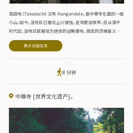
高田地（Takadachi）又称 Hangandate，是中尊寺东面的一座
小山。如今，该地区已被北上川侵蚀，变得更加狭窄，但从清平
时代起，该地区就被视为绝佳的战略要地。高馆的顶端是义经
堂，由仙台藩主伊达纲村建于 1683 年，堂内供奉着义经的雕
景点详细信息
像。从北上川对岸树木环绕的小山上眺望远处的高馆，可以看
到义经堂。殿内矗立着法古时代的将军--源义经。
8 分钟
中尊寺 [世界文化遗产]。