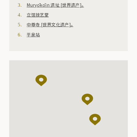
Muryōkōin 遗址 [世界遗产]。
立馆技艺堂
中尊寺 [世界文化遗产]。
平泉站