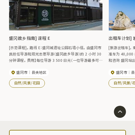
盛冈故乡指南] 课程 E
出租车计划]
[示范课程]。 路线 E：盛冈城遗址公园石墙小径。 由盛冈市
[旅游出租车]。 乘坐
民担任导游和观光志愿导游（盛冈故乡导游）的 2 小时 30
准车为 40,00
分钟课程。 费用】每位导游 3 500 日元（一位导游最多可
和咨询 盛冈站出租车
带 10 人）。 *有些费用不包括在价格内，请在使用服务前
冈观光出租车指
盛冈市
县央地区
盛冈市
县
确认。 盛冈观光会议协会 TEL019-604-3305 FAX019-
653-4422 盛冈故乡指南 *如需了解更多信息，请联系我
自然/风景/花园
自然/风景/
们。