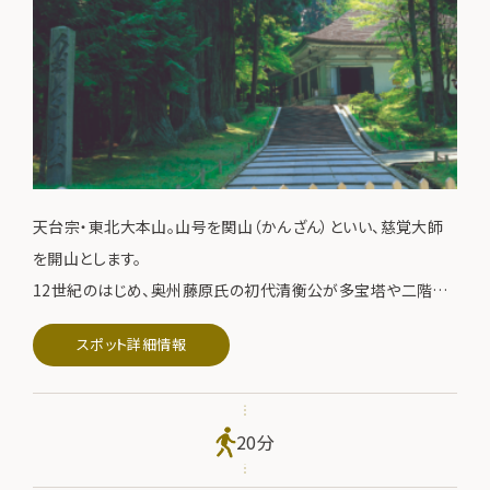
天台宗・東北大本山。山号を関山（かんざん）といい、慈覚大師
を開山とします。
12世紀のはじめ、奥州藤原氏の初代清衡公が多宝塔や二階大
堂など多くの堂塔を造営しました。
スポット詳細情報
その趣旨は前九年役・後三年役という長い戦乱で亡くなった
人々の霊をなぐさめ、仏国土を建築するものでした。
14世紀に惜しくも堂塔は焼失しましたが、いまなお金色堂はじ
20分
め3000余点の国宝や重要文化財を伝える平安美術の宝庫で
す。