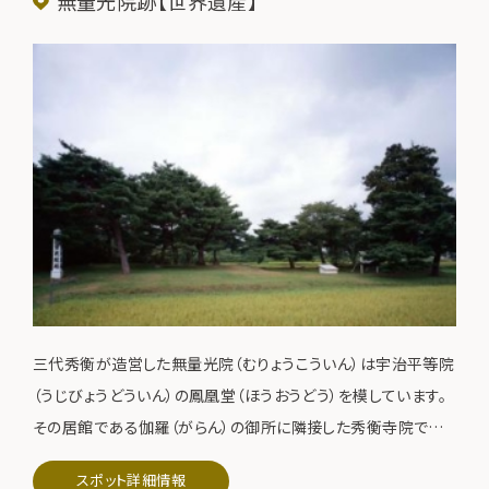
無量光院跡【世界遺産】
三代秀衡が造営した無量光院（むりょうこういん）は宇治平等院
（うじびょうどういん）の鳳凰堂（ほうおうどう）を模しています。
その居館である伽羅（がらん）の御所に隣接した秀衡寺院でし
た。その遺跡のほとんどは水田化していますが、現在でも池跡
スポット詳細情報