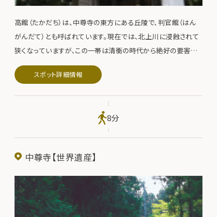
高館（たかだち）は、中尊寺の東方にある丘陵で、判官館（はん
がんだて）とも呼ばれています。現在では、北上川に浸蝕されて
狭くなっていますが、この一帯は清衡の時代から絶好の要害地
とされていました。高館の頂上には、仙台伊達綱村公（せんだい
スポット詳細情報
だてつなむら）が天和３年（1683）に建立した義経堂があり、堂
内には義経の像が祀られています。北上川の対岸から高館を遠
望するとその樹木に包まれた丘の上に、義経堂が見えます。薄
8分
倖（はっこう）の将・源義経が、そこに佇むかのような風情があり
ます。
中尊寺【世界遺産】