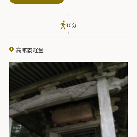
（いけあと）・中島（なかじま）・堂礎（どうそ）が残っています。昭
和２７年の発掘調査の結果によると、東西に走る伽藍の軸線が
東門・橋・中島・橋堂を貫いて、その先に金鶏山（きんけいざん）
10分
が望まれるという、壮大な寺院であったことが知られています。
高館義経堂