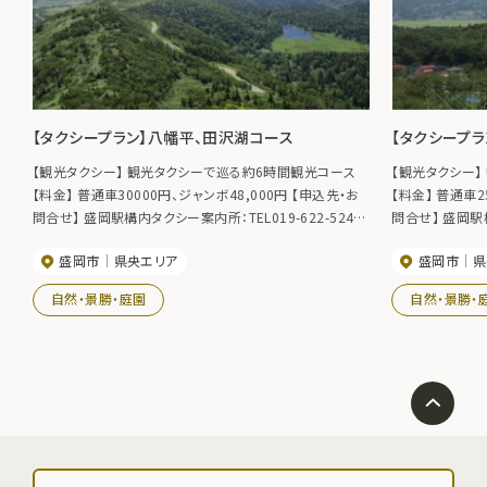
【タクシープラン】八幡平、田沢湖コース
【タクシープ
【観光タクシー】 観光タクシーで巡る約6時間観光コース
【観光タクシー
【料金】 普通車30000円、ジャンボ48,000円 【申込先・お
【料金】 普通車25,0
問合せ】 盛岡駅構内タクシー案内所：TEL019-622-5240
問合せ】 盛岡駅構
［盛岡観光タクシーガイドHP］
［盛岡観光タクシ
盛岡市
県央エリア
盛岡市
県
自然・景勝・庭園
自然・景勝・