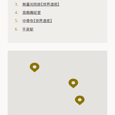
無量光院跡【世界遺産】
高館義経堂
中尊寺【世界遺産】
平泉駅