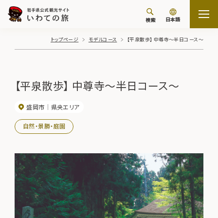
日本語
検索
トップページ
モデルコース
【平泉散歩】 中尊寺～半日コース～
【平泉散歩】 中尊寺～半日コース～
盛岡市
県央エリア
自然・景勝・庭園