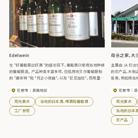
Edelwein
母亲之家，大
在 "好葡萄酿出好酒 "的座右铭下，葡萄酒只使用当地种植
主要由 JA 
的葡萄酿造。 产品种类丰富多样，包括用坎贝尔葡萄酿制
的农产品、木制
的 "康采特 "和 "月之小夜曲"，以及 "尼亚加拉"，而用里昂
菜肴，例如用当地
雷司令这一专用葡萄品种酿制的 "五月长根葡萄园 "则在
迎，来自花卷的 H
花卷市
县南地区
花卷市
县
国内和国际比赛中获得了高度评价。
观光景点
当地的日本酒、啤酒和葡萄酒
观光景点
工厂参观
当地的日本
农产品