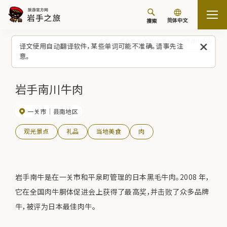
简体中文
搜索
首页
观光景点/体验（列表）
岩手南川牛肉
译文使用自动翻译软件，某些单词可能不准确。请事先注
意。
岩手南川牛肉
一关市
县南地区
观光景点
礼品
当地美食
肉
岩手南牛是在一关市和平泉町管理的日本黑毛牛肉。2008 年，
它在全国肉牛胴体促进会上获得了最高奖，并击败了众多品牌
牛，被评为日本最佳肉牛。