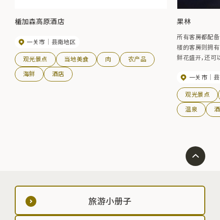
楯加森高原酒店
果林
所有客房都配备
一关市
县南地区
楼的客房则拥有
鲜花盛开，还可以
观光景点
当地美食
肉
农产品
张性弱碱性高温泉 
海鲜
酒店
一关市
县
观光景点
温泉
旅游小册子