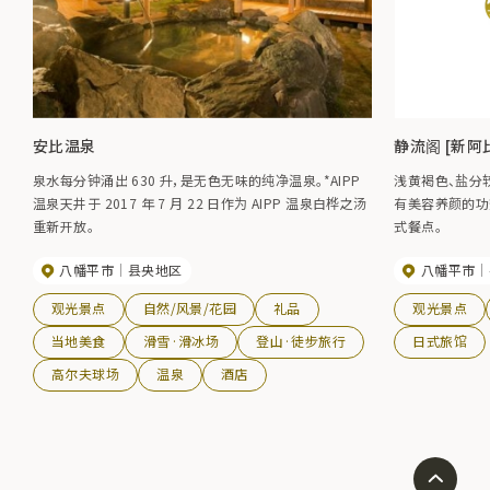
安比温泉
静流阁 [新阿
泉水每分钟涌出 630 升，是无色无味的纯净温泉。*AIPP
浅黄褐色、盐分
温泉天井于 2017 年 7 月 22 日作为 AIPP 温泉白桦之汤
有美容养颜的功
重新开放。
式餐点。
八幡平市
县央地区
八幡平市
观光景点
自然/风景/花园
礼品
观光景点
当地美食
滑雪·滑冰场
登山·徒步旅行
日式旅馆
高尔夫球场
温泉
酒店