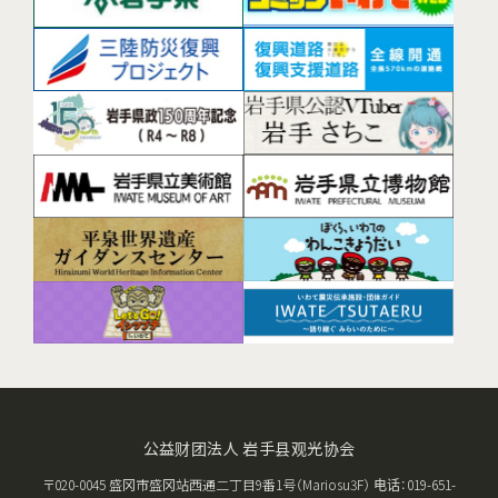
公益财团法人 岩手县观光协会
〒020-0045 盛冈市盛冈站西通二丁目9番1号（Mariosu3F） 电话：019-651-