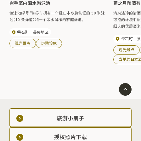
岩手室内温水游泳池
菊之月酿酒有
该泳池绰号 "热泳"，拥有一个经日本水协认证的 50 米泳
清爽洁净的清酒
池（10 条泳道）和一个带水滑梯的家庭泳池。
可控的环境中酿
细选的优质酒米
雫石町
县央地区
他二次配料。在
雫石町
县
作纪念品、宴席
观光景点
运动设施
观光景点
当地的日本
旅游小册子
授权照片下载