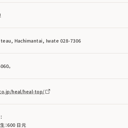
泉
ateau, Hachimantai, Iwate 028-7306
060。
o.jp/heal/heal-top/
：
学生：600 日元