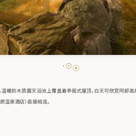
白桦之汤开业。温暖的木质露天浴池上覆盖着亭阁式屋顶，白天可欣赏
原温泉酒店）直接相连。