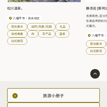
松川温泉。
静流阁 [新阿
浅黄褐色、盐分
八幡平市
县央地区
有美容养颜的功
式餐点。
观光景点
自然/风景/花园
礼品
当地美食
肉
农产品
温泉
八幡平市
日式旅馆
观光景点
日式旅馆
旅游小册子