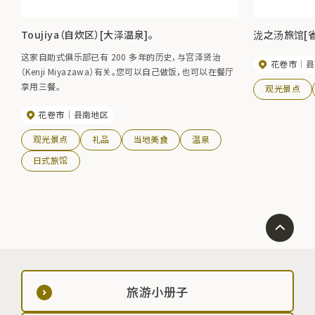
Toujiya（自炊区）[大泽温泉]。
泷之汤旅馆[省
这家自助式俱乐部已有 200 多年的历史，与宫泽贤治
花卷市
县
（Kenji Miyazawa）有关。您可以自己做饭，也可以在餐厅
享用三餐。
观光景点
花卷市
县南地区
观光景点
礼品
当地美食
温泉
日式旅馆
旅游小册子