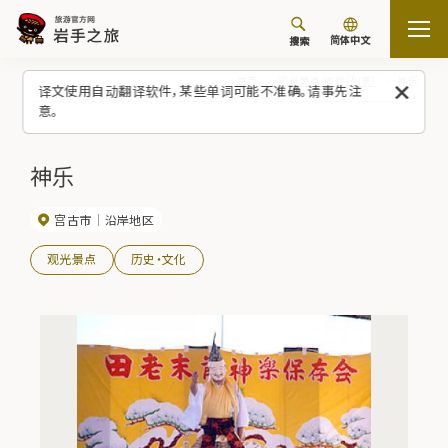
简体中文
搜索
首页
观光景点/体验（列表）
神乐
译文使用自动翻译软件，某些单词可能不准确。请事先注
意。
神乐
宫古市
沿岸地区
观光景点
历史・文化