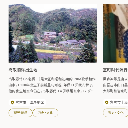
鸟取顺洋出生地
室町时代流行
鸟取春代（本名贯一）是大正和昭和初期的ENKA歌手和作
黑森神乐是由以
曲家，1900年出生于前新里村刈谷，年仅31岁就去世了，
由宫古市山口黑
他的出生地至今仍在。鸟取春代 14 岁移居东京，17 岁开
太郎町和岩泉町
始作曲，1922 年创作的歌曲《鹿之鸟》成为空前的大热门。
过神乐朝拜来继
宫古市
沿岸地区
宫古市
沿
他成为日本第一位唱片公司专属歌手。
一，其珍贵之处
舞手、坟狮、平
观光景点
历史・文化
历史・文化
目。目前，巡回
两个月。2006
产。