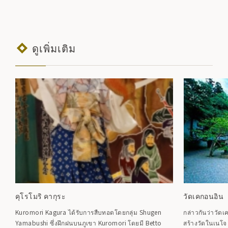
ดูเพิ่มเติม
คุโรโมริ คากุระ
วัดเคกอนอิน
Kuromori Kagura ได้รับการสืบทอดโดยกลุ่ม Shugen
กล่าวกันว่าวัดเค
Yamabushi ซึ่งฝึกฝนบนภูเขา Kuromori โดยมี Betto
สร้างวัดในเนโจ