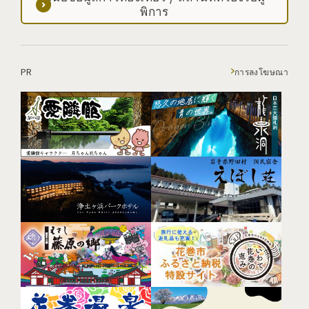
พิการ
PR
การลงโฆษณา