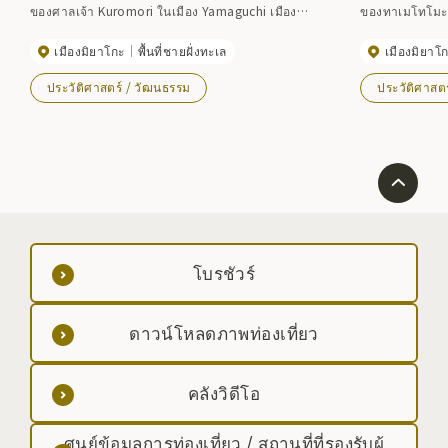
ของศาลเจ้า Kuromori ในเมือง Yamaguchi เมือง
ของทาเมโทโมะ เพ
Miyako เป็นประธาน แต่ปัจจุบันได้รับการฝึกฝนในเมือง
โมโตะ โนะ ทาเ
เมืองมิยาโกะ
พื้นที่ชายฝั่งทะเล
เมืองมิยาโ
Miyako, Suemae, Taro Town, Komoto, Iwaizumi
มากลายเป็นนิก
เมือง ฯลฯ ได้รับการสืบทอดจากอาสาสมัคร เป็นหนึ่งใน
ปัจจุบัน เมื่อป
ประวัติศาสตร์ / วัฒนธรรม
ประวัติศาสต
กลุ่มคากุระไม่กี่กลุ่มที่สืบทอดประเพณีคาซูมิ (ดันนาบะ)
หลัก และในปี พ.
ของชูเก็นมาจนถึงปัจจุบันผ่านการทัวร์คางุระ และมี
ใหญ่ในปัจจุบันไ
พิธีกรรมที่สำคัญอย่างยิ่ง เช่น ไมโคโมะ การเต้นรำ สิงโต
สุสาน การแขวนเสา การสวดมนต์ไฟ และการบูชายัญ . มี
คุณค่าเนื่องจากมีการแสดงที่หลากหลาย ปัจจุบันพวกเขา
แสดงที่ศาลเจ้าคุโรโมริในช่วงสิ้นปีใหม่และทัวร์เป็นเวลา
หนึ่งถึงสองเดือน ถูกกำหนดให้เป็นทรัพย์สินทางวัฒนธรรม
พื้นบ้านที่จับต้องไม่ได้ที่สำคัญของชาติในปี 2549
โบรชัวร์
ดาวน์โหลดภาพท่องเที่ยว
คลังวิดีโอ
ศูนย์ข้อมูลการท่องเที่ยว / สถานที่ที่รองรับผู้