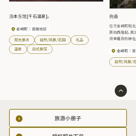
汤本东馆[千石温泉]。
驹岳
位于金崎町和北
金崎町
县南地区
原向西隆起，其
供奉着驹形神社
观光景点
自然/风景/花园
礼品
未化的 5 月初
温泉
日式旅馆
金崎町
县
动植物种类繁多
高山植物，如柽
自然/风景/
菊等，令登山者
贺地区的群山尽
京冢山在内的屋
间约为 1 小时 5
旅游小册子