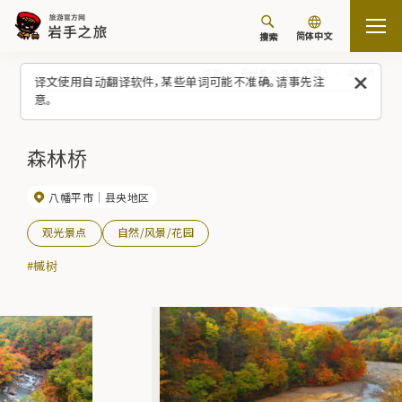
简体中文
搜索
首页
观光景点/体验（列表）
森林桥
译文使用自动翻译软件，某些单词可能不准确。请事先注
意。
森林桥
八幡平市
县央地区
观光景点
自然/风景/花园
#槭树