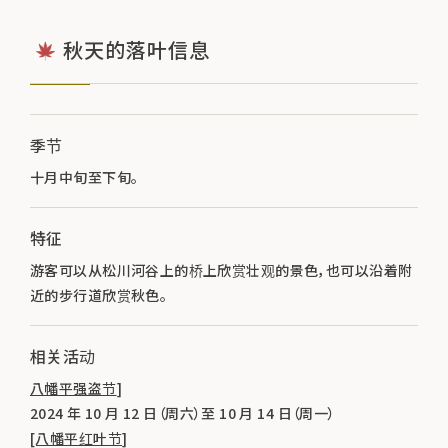
秋天的落叶信息
季节
十月中旬至下旬。
特征
游客可以从松川河谷上的桥上欣赏壮观的景色，也可以沿着附
近的步行道欣赏秋色。
相关活动
八幡平强盗节
]
2024 年 10 月 12 日（周六）至 10 月 14 日（周一）
[八幡平红叶节
]