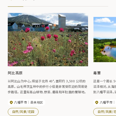
阿比高原
毒蕈
以阿比山为中心，绵延于北纬 40°，面积约 3,500 公顷的
这是一个周长 5
高原。 山毛榉次生林中的步行小径是非常受欢迎的简易徒
沼泽相对，从海拔
步路径。 这里有高山植物、野菜、蘑菇和羊肚菌的繁殖地。
到八幡平沼泽。
而呈现出美丽的
八幡平市
县央地区
八幡平市
自然/风景/花园
自然/风景/