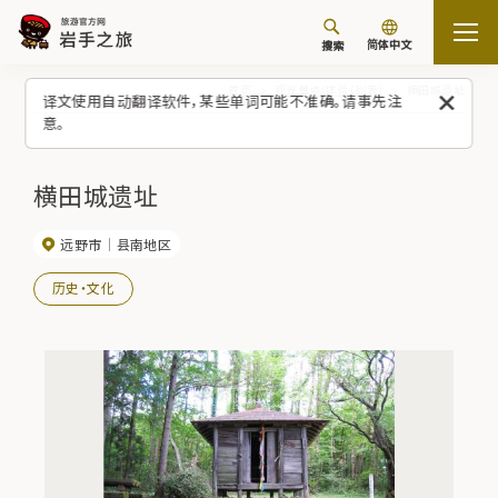
简体中文
搜索
首页
观光景点/体验（列表）
横田城遗址
译文使用自动翻译软件，某些单词可能不准确。请事先注
意。
横田城遗址
远野市
县南地区
历史・文化