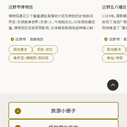
远野市博物馆
远野五八幡宫
博物馆通过三个展室通俗易懂地介绍东野的历史和民间
1189年，源
传说：东野故事世界；东野：人、气候和文化；以及规划展览
封给了浅沼广纲
室。博物馆还设有视频影院、立体模型和其他各种精心制
驹林建造了 "屋
作的展品。
来，浅沼广纲建
远野市
县南地区
远野市
县
东北方向（鬼门
神。该祭祀活动
观光景点
历史・文化
观光景点
美术馆・博物馆・资料馆
神社・寺院
旅游小册子