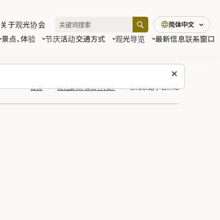
关于观光协会
简体中文
景点、体验
节庆活动
交通方式
观光导览
最新信息
联系窗口
首页
观光景点/体验（列表）
三陆铁路小石滨站