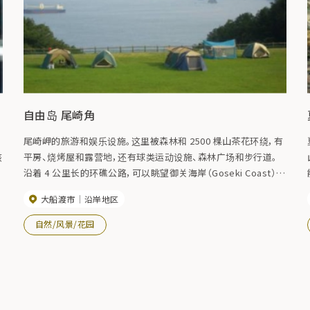
自由岛 尾崎角
尾崎岬的旅游和娱乐设施。这里被森林和 2500 棵山茶花环绕，有
该
平房、烧烤屋和露营地，还有球类运动设施、森林广场和步行道。
沿着 4 公里长的环礁公路，可以眺望御关海岸（Goseki Coast）和
对岸的阿纳多里矶（Anadori Iso）。
大船渡市
沿岸地区
自然/风景/花园