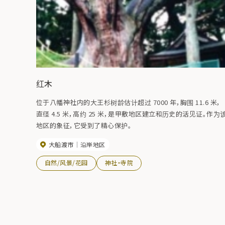
红木
位于八幡神社内的大王杉树龄估计超过 7000 年，胸围 11.6 米，
直径 4.5 米，高约 25 米，是甲敷地区建立和历史的活见证。作为
地区的象征，它受到了精心保护。
大船渡市
沿岸地区
自然/风景/花园
神社・寺院