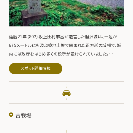
延暦21年（802）坂上田村麻呂が造営した胆沢城は、一辺が
675メートルにも及ぶ築地土塀で囲まれた正方形の城柵で、城
内には政庁をはじめ多くの役所が設けられていました。
国の史跡に指定され、発掘調査が進むにつれ、木簡や文字が記
スポット詳細情報
された土器のほか具注歴や城に勤務した兵士について記された
漆紙文書など貴重な資料が発見されています。
古戦場