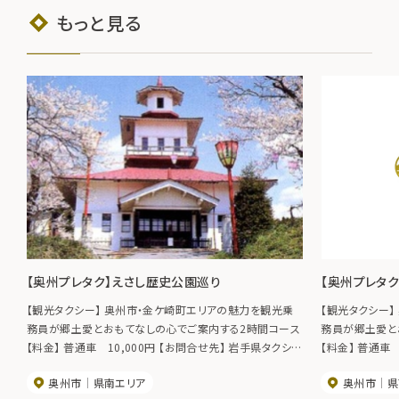
もっと見る
【奥州プレタク】えさし歴史公園巡り
【奥州プレタ
【観光タクシー】 奥州市・金ケ崎町エリアの魅力を観光乗
【観光タクシー
務員が郷土愛とおもてなしの心でご案内する2時間コース
務員が郷土愛と
【料金】 普通車 10,000円 【お問合せ先】 岩手県タクシー
【料金】 普通車 
協会胆江支部 TEL0197-23-3714 ◆奥州プレミアムタク
協会胆江支部 TE
奥州市
県南エリア
奥州市
県
シー◆ ※ほかにも1～4時間のコースが用意されていま
シー◆ ※ほか