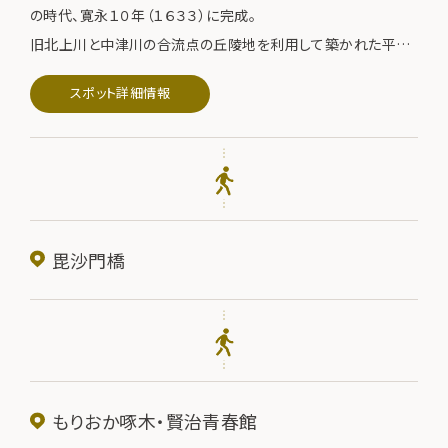
の時代、寛永１０年（１６３３）に完成。
旧北上川と中津川の合流点の丘陵地を利用して築かれた平山
城。
スポット詳細情報
現在は石垣や池が残り、盛岡城跡公園（もりおかじょうあとこう
えん）として四季を通じて市民に親しまれている。
毘沙門橋
もりおか啄木・賢治青春館