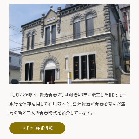
「もりおか啄木・賢治青春館」は明治43年に竣工した旧第九十
銀行を保存活用して石川啄木と、宮沢賢治が青春を育んだ盛
岡の街と二人の青春時代を紹介しています。
平成16年7月6日 国の重要文化財に指定
スポット詳細情報