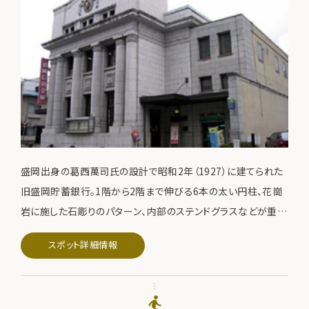
盛岡出身の葛西萬司氏の設計で昭和2年（1927）に建てられた
旧盛岡貯蓄銀行。1階から2階まで伸びる6本の太い円柱、花崗
岩に施した石彫りのパターン、内部のステンドグラスなどが重厚
感を与え、昭和初期のモダンな表現と近代的デザインの流れを
スポット詳細情報
くんでいる。盛岡市保存建築物に指定。