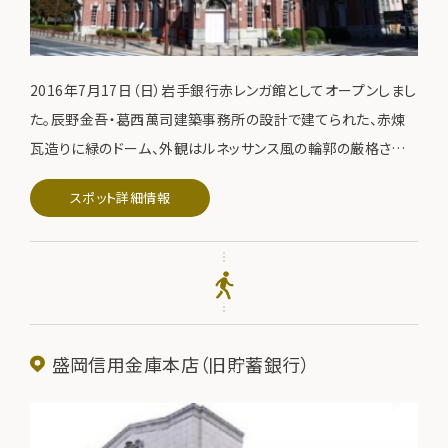
2016年7月17日（日）岩手銀行赤レンガ館としてオープンしまし
た。辰野金吾・葛西萬司建築事務所の設計で建てられた、赤煉
瓦造りに緑のドーム、外観はルネッサンス風の輪郭の厳格さを
表した旧盛岡銀行。市街地の中心部に位置し、中津川と中の橋
スポット詳細情報
と一体となって盛岡の代表的な景観を形成しているます。明治
44年建設の国指定重要文化財。
盛岡信用金庫本店（旧貯蓄銀行）