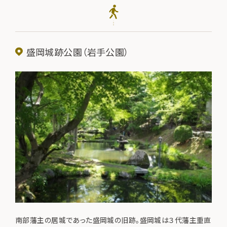
盛岡城跡公園（岩手公園）
南部藩主の居城であった盛岡城の旧跡。盛岡城は３代藩主重直