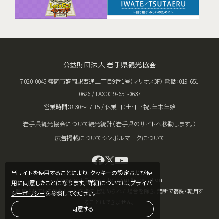
公益財団法人 岩手県観光協会
〒020-0045 盛岡市盛岡駅西通二丁目9番1号（マリオス3F） 電話：019-651-
0626 / FAX：019-651-0637
営業時間：8:30〜17:15 / 休業日：土･日･祝、年末年始
岩手県観光協会について
観光統計（岩手県のサイトへ移動します。）
広告掲載について
シンボルマークについて
当サイトを使用することにより、クッキーの設定および使
Copyright © Iwate Tourism Association
用に同意したことになります。 詳細については、
プライバ
掲載されている情報は、著作権法上認められた場合を除き、無断で複製・転用す
シーポリシー
を参照してください。
ることはできません。
同意する