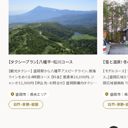
【タクシープラン】八幡平・松川コース
【雪と温泉！
【観光タクシー】 盛岡駅から八幡平アスピーテライン、樹海
【モデルコース
ラインをめぐる4時間コース 【料金】 普通車20,000円、ジ
ス。[盛岡広域エリア岩手旅
ャンボ32,000円 【申込先・お問合せ】 盛岡駅構内タクシー
岡広域振興局 TEL0
案内所：TEL019-622-5240 ［盛岡観光タクシーガイドHP］
盛岡市
県央エリア
盛岡市
県
自然・景勝・庭園
自然・景勝・