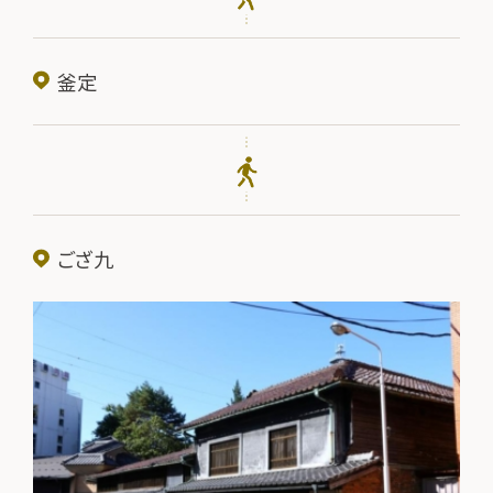
釜定
ござ九