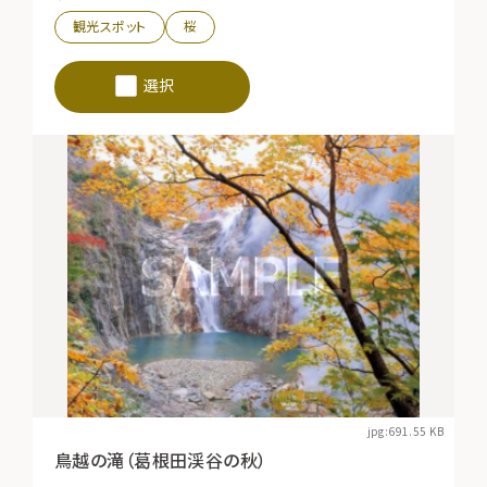
観光スポット
桜
選択
jpg:691.55 KB
鳥越の滝（葛根田渓谷の秋）