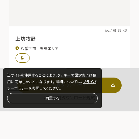
jpg:461.87 KB
上坊牧野
八幡平市
県央エリア
桜
選択
当サイトを使用することにより、クッキーの設定および使
用に同意したことになります。 詳細については、
プライバ
シーポリシー
を参照してください。
写真素材ダウンロード規約
同意する