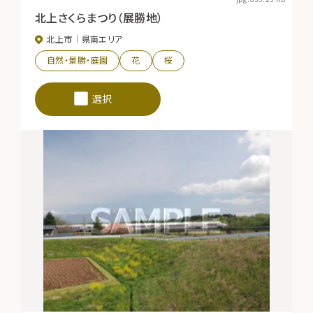
北上さくらまつり（展勝地）
北上市
県南エリア
自然・景勝・庭園
花
桜
選択