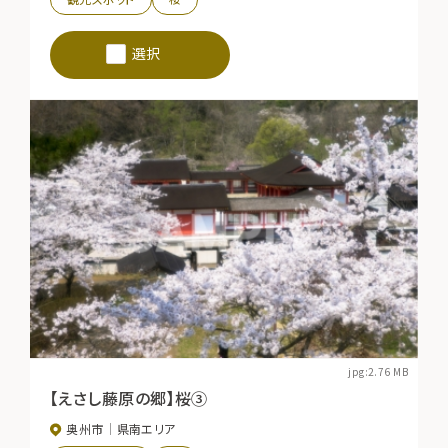
選択
jpg:2.76 MB
【えさし藤原の郷】桜③
奥州市
県南エリア