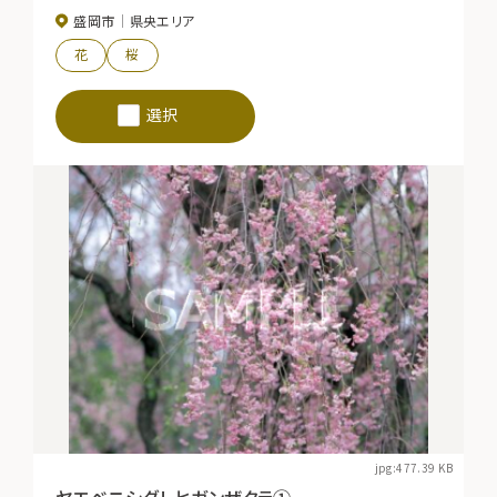
盛岡市
県央エリア
花
桜
選択
jpg:477.39 KB
ヤエベニシダレヒガンザクラ①