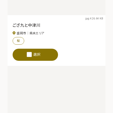
jpg:426.64 KB
ござ九と中津川
盛岡市
県央エリア
桜
選択