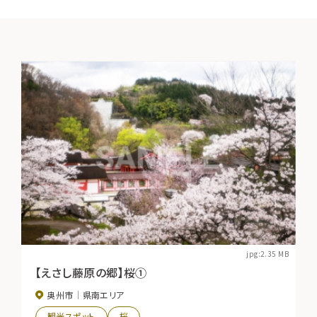
jpg:2.35 MB
【えさし藤原の郷】桜➀
奥州市
県南エリア
観光スポット
桜