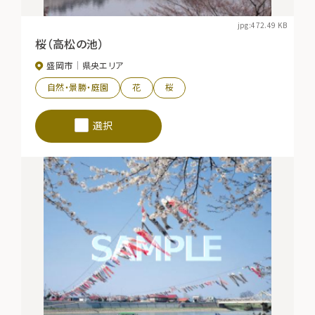
jpg:472.49 KB
桜（高松の池）
盛岡市
県央エリア
自然・景勝・庭園
花
桜
選択