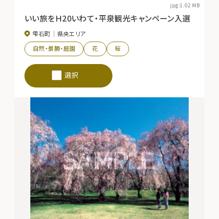
jpg:1.02 MB
いい旅をＨ20いわて・平泉観光キャンペーン入選
雫石町
県央エリア
自然・景勝・庭園
花
桜
選択