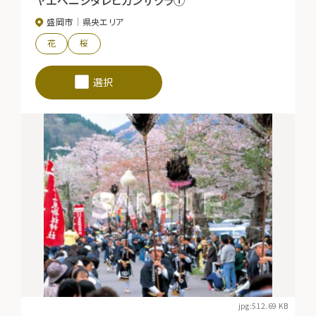
盛岡市
県央エリア
花
桜
選択
jpg:512.69 KB