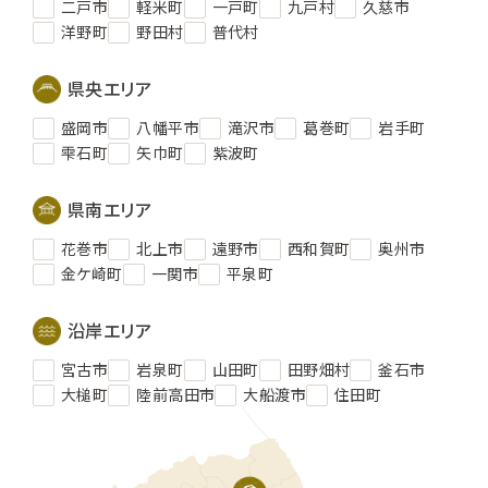
二戸市
軽米町
一戸町
九戸村
久慈市
洋野町
野田村
普代村
県央エリア
盛岡市
八幡平市
滝沢市
葛巻町
岩手町
雫石町
矢巾町
紫波町
県南エリア
花巻市
北上市
遠野市
西和賀町
奥州市
金ケ崎町
一関市
平泉町
沿岸エリア
宮古市
岩泉町
山田町
田野畑村
釜石市
大槌町
陸前高田市
大船渡市
住田町