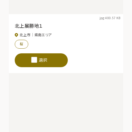
jpg:400.57 KB
北上展勝地１
北上市
県南エリア
桜
選択