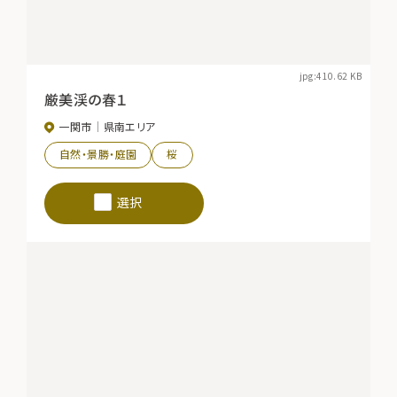
jpg:410.62 KB
厳美渓の春１
一関市
県南エリア
自然・景勝・庭園
桜
選択