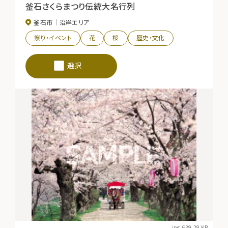
釜石さくらまつり伝統大名行列
釜石市
沿岸エリア
祭り・イベント
花
桜
歴史・文化
選択
jpg:639.29 KB