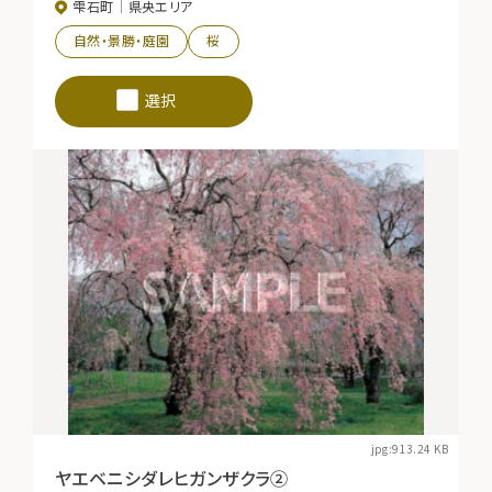
雫石町
県央エリア
自然・景勝・庭園
桜
選択
jpg:913.24 KB
ヤエベニシダレヒガンザクラ②