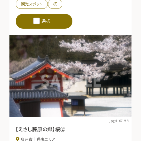
観光スポット
桜
選択
jpg:1.67 MB
【えさし藤原の郷】桜②
奥州市
県南エリア