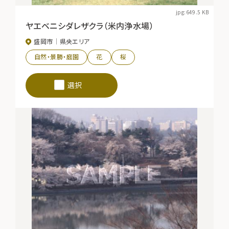
jpg:649.5 KB
ヤエベニシダレザクラ（米内浄水場）
盛岡市
県央エリア
自然・景勝・庭園
花
桜
選択