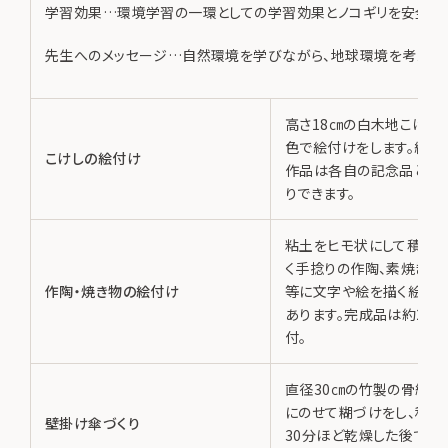
学習効果…環境学習の一環としての学習効果とノコギリを安全に
先生へのメッセージ…自然環境を学びながら、地球環境を考えるき
高さ18㎝の白木地こけしに
色で絵付けをします。絵付
こけしの絵付け
作品は各自の記念品とし
りできます。
粘土をヒモ状にして積み
く手捻りの作陶、素焼きの
作陶・焼き物の絵付け
等に文字や絵を描く絵付
あります。完成品は約2か
付。
直径30㎝の竹製の骨組み
にのせて糊づけをし、和紙
壁掛け傘づくり
30分ほど乾燥した後で折