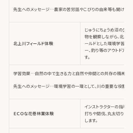
先生へのメッセージ…農家の苦労話やこびりの由来等も聞け交流
じゅうにちょうめ沼の生き
物を観察しながら、北上川
北上川フィールド体験
ールドとした環境学習や和
ー、釣り等のアウトドア体
す。
学習効果…自然の中で生きる力と自然や仲間との共存の精神を育
先生へのメッセージ…環境学習の一環として、川の重要な役割を知
インストラクターの指導の
ＥＣＯな花巻林業体験
打ちや間伐、丸太切り等の
します。