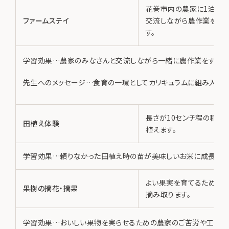
花巻市内の農家に1泊し、
ファームステイ
交流しながら農作業を体
す。
学習効果…農家のみなさんと交流しながら一緒に農作業をすることに
先生へのメッセージ…食育の一環としてカリキュラムに組み入れて
長さが10センチ程の稲の
田植え体験
植えます。
学習効果…頼りなかった田植え時の苗が美味しいお米に成長する
よい果実を育てるために
果樹の摘花・摘果
摘み取ります。
学習効果…おいしい果物を実らせるための農家のご苦労や工夫を