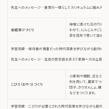
先生へのメッセージ…食育の一環としてカリキュラムに組み入れて
味噌に漬けた瓜の穴の大
金婚漬けづくり
わせて、にんじんやごぼう
菜を昆布で巻いて詰めます
学習効果…保存食が貴重だった時代背景を学びながら創作の達成
先生へのメッセージ…生徒の苦労話を添えて家族へのお土産とな
小麦粉や雑穀、豆などの
料を用いて、農家でつくら
こびり（おやつ）づくり
団子、きりせんしょ、饅頭、
などをつくります。
学習効果…こびりが必要とされた時代背景を学びながら創作の達