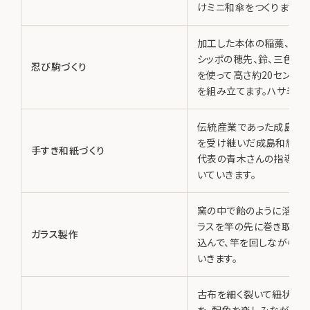
けミニ和傘をつくります。
加工した本体の稲藁、耳、
シッポの穂先、鈴、三色布
忍び駒づくり
を使って高さ約20センチ
を組み立てます。ハサミは
伝統産業であった成島和
を受け継いだ成島和紙生
手すき和紙づくり
代表の青木さんの指導の
いていきます。
窯の中で飴のように溶け
ラスを竿の先に巻き取り息
ガラス製作
込んで、竿を回しながら形
いきます。
古布を細く裂いて紐状にし