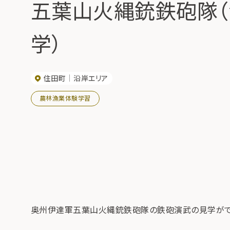
五葉山火縄銃鉄砲隊
学）
住田町
沿岸エリア
農林漁業体験学習
奥州伊達軍五葉山火縄銃鉄砲隊の鉄砲演武の見学ができ