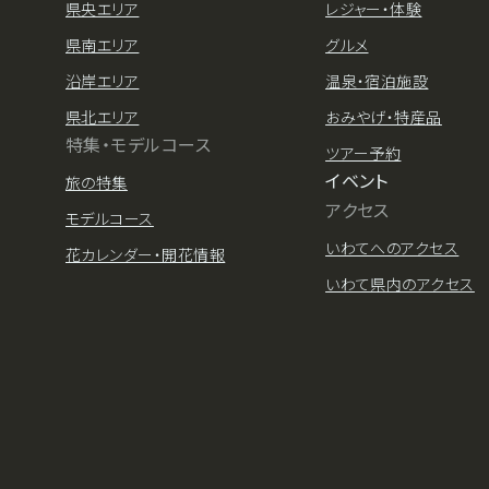
県央エリア
レジャー・体験
県南エリア
グルメ
沿岸エリア
温泉・宿泊施設
県北エリア
おみやげ・特産品
特集・モデルコース
ツアー予約
イベント
旅の特集
アクセス
モデルコース
いわてへのアクセス
花カレンダー・開花情報
いわて県内のアクセス