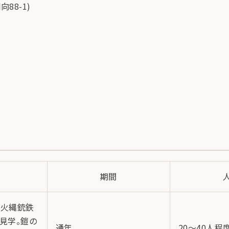
88-1)
期間
山火縄銃鉄
見学。鎧の
通年
20～40人程