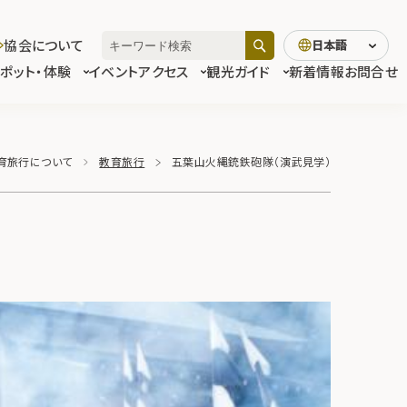
協会について
日本語
スポット・体験
イベント
アクセス
観光ガイド
新着情報
お問合せ
育旅行について
教育旅行
五葉山火縄銃鉄砲隊（演武見学）