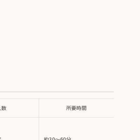
人数
所要時間
10名様まで
度
約30～60分
様以上1