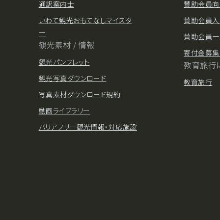
通訳案内士
賛助会員向
いわて観光おもてなしマイスタ
賛助会員入
ー
賛助会員一
観光素材 / 情報
寄付金募集
観光パンフレット
教育旅行
観光写真ダウンロード
教育旅行
写真素材ダウンロード規約
動画ライブラリー
バリアフリー観光情報・対応施設