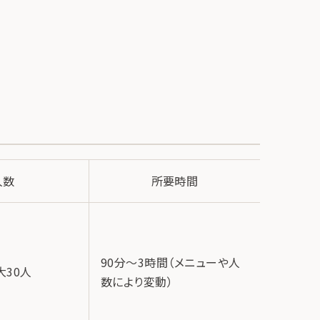
人数
所要時間
各プログ
1,760円
90分～3時間（メニューや人
数や分量
大30人
数により変動）
わる場合
日前まで