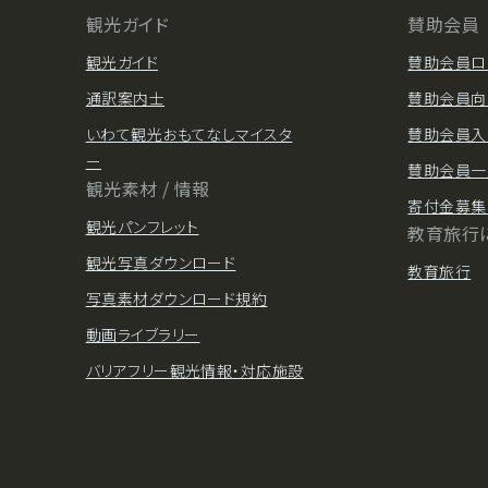
観光ガイド
賛助会員
観光ガイド
賛助会員ロ
通訳案内士
賛助会員向
いわて観光おもてなしマイスタ
賛助会員入
ー
賛助会員一
観光素材 / 情報
寄付金募集
観光パンフレット
教育旅行
観光写真ダウンロード
教育旅行
写真素材ダウンロード規約
動画ライブラリー
バリアフリー観光情報・対応施設