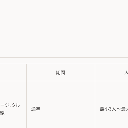
期間
ージ、タル
通年
最小3人～最
体験