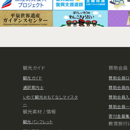
観光ガイド
賛助会員
観光ガイド
賛助会員ロ
通訳案内士
賛助会員向
いわて観光おもてなしマイスタ
賛助会員入
ー
賛助会員一
観光素材 / 情報
寄付金募集
観光パンフレット
教育旅行