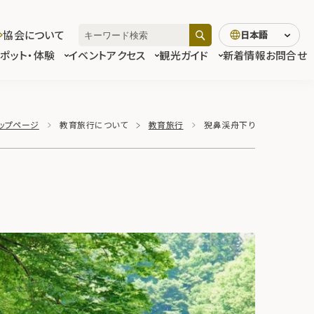
協会について
日本語
スポット・体験
イベント
アクセス
観光ガイド
新着情報
お問合せ
ップページ
教育旅行について
教育旅行
猊鼻渓舟下り