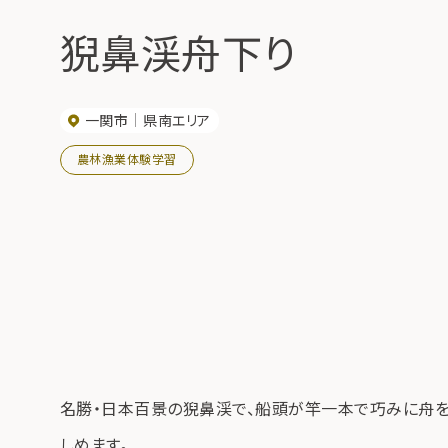
猊鼻渓舟下り
一関市
県南エリア
農林漁業体験学習
名勝・日本百景の猊鼻渓で、船頭が竿一本で巧みに舟を
しめます。