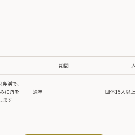
期間
猊鼻渓で、
みに舟を
通年
団体15人以
します。