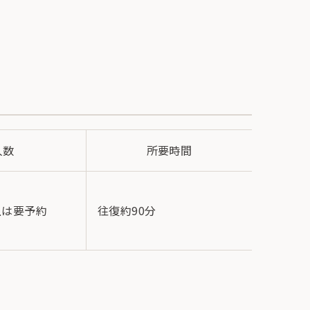
人数
所要時間
大人1,8
上は要予約
往復約90分
／15人
100人