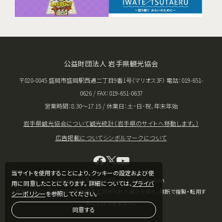
公益財団法人 岩手県観光協会
〒020-0045 盛岡市盛岡駅西通二丁目9番1号（マリオス3F） 電話：019-651-
0626 / FAX：019-651-0637
営業時間：8:30〜17:15 / 休業日：土･日･祝、年末年始
岩手県観光協会について
観光統計（岩手県のサイトへ移動します。）
広告掲載について
シンボルマークについて
当サイトを使用することにより、クッキーの設定および使
Copyright © Iwate Tourism Association
用に同意したことになります。 詳細については、
プライバ
掲載されている情報は、著作権法上認められた場合を除き、無断で複製・転用す
シーポリシー
を参照してください。
ることはできません。
同意する