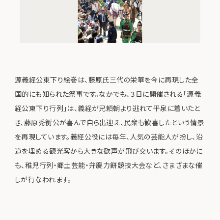
源義経公東下り絵巻は、藤原氏三代の栄華を今に再現した全
国的にも知られた祭事です。なかでも、３日に開催される「源義
経公東下り行列」は、義経が兄頼朝より逃れて平泉に着いたと
き、藤原秀衡公が喜んで自ら出迎え、民衆も歓喜したという情景
を再現しています。義経公役には毎年、人気の芸能人が扮し、沿
道を埋める観光客から大きな歓声が飛び交います。そのほかに
も、稚児行列・郷土芸能・弁慶力餅競技大会など、さまざまな催
しが行なわれます。