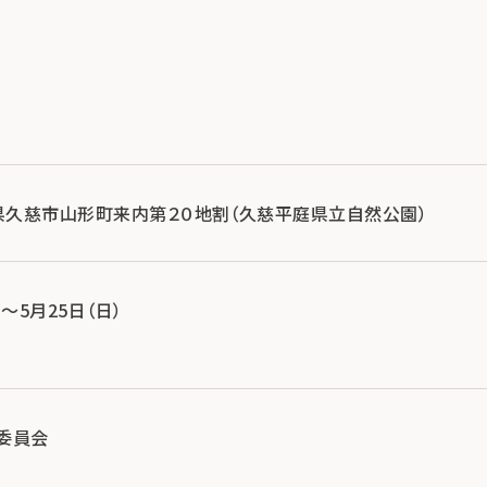
岩手県久慈市山形町来内第２０地割（久慈平庭県立自然公園）
）～5月25日（日）
委員会