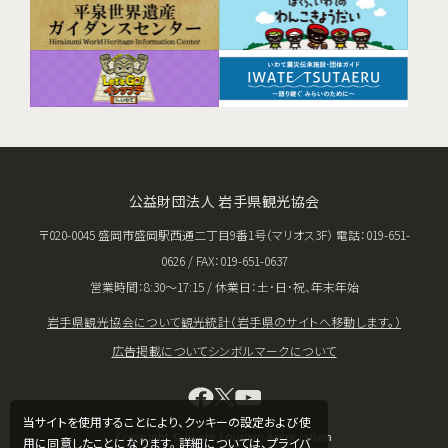
公益財団法人 岩手県観光協会
〒020-0045 盛岡市盛岡駅西通二丁目9番1号（マリオス3F） 電話：019-651-
0626 / FAX：019-651-0637
営業時間：8:30〜17:15 / 休業日：土･日･祝、年末年始
岩手県観光協会について
観光統計（岩手県のサイトへ移動します。）
広告掲載について
シンボルマークについて
当サイトを使用することにより、クッキーの設定および使
Copyright © Iwate Tourism Association
用に同意したことになります。 詳細については、
プライバ