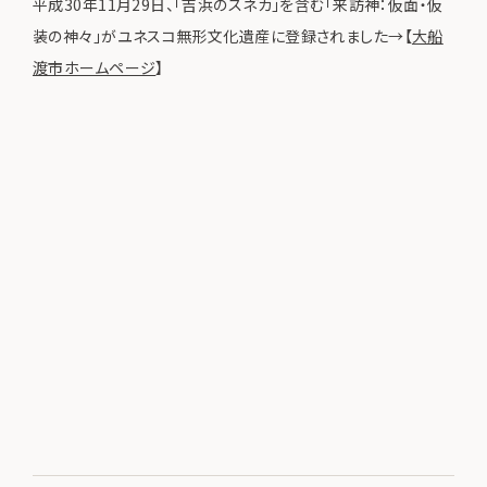
平成30年11月29日、「吉浜のスネカ」を含む「来訪神：仮面・仮
装の神々」がユネスコ無形文化遺産に登録されました→【
大船
渡市ホームページ
】