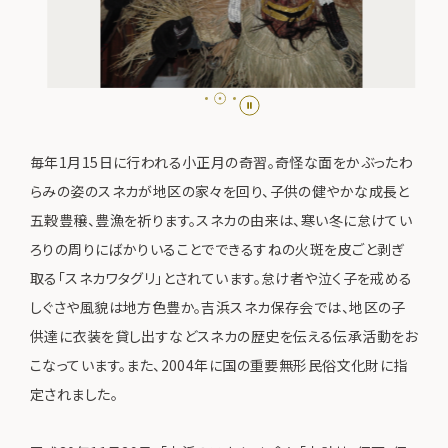
毎年1月15日に行われる小正月の奇習。奇怪な面をかぶったわ
らみの姿のスネカが地区の家々を回り、子供の健やかな成長と
五穀豊穣、豊漁を祈ります。スネカの由来は、寒い冬に怠けてい
ろりの周りにばかりいることでできるすねの火斑を皮ごと剥ぎ
取る「スネカワタグリ」とされています。怠け者や泣く子を戒める
しぐさや風貌は地方色豊か。吉浜スネカ保存会では、地区の子
供達に衣装を貸し出すなどスネカの歴史を伝える伝承活動をお
こなっています。また、2004年に国の重要無形民俗文化財に指
定されました。