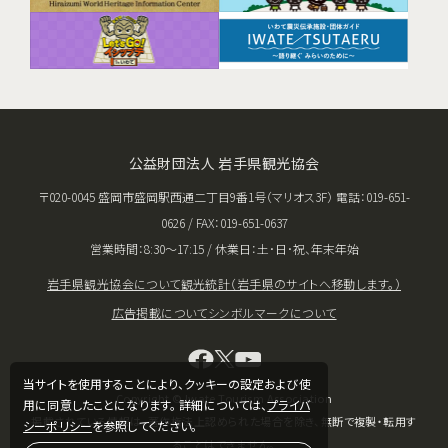
公益財団法人 岩手県観光協会
〒020-0045 盛岡市盛岡駅西通二丁目9番1号（マリオス3F） 電話：019-651-
0626 / FAX：019-651-0637
営業時間：8:30〜17:15 / 休業日：土･日･祝、年末年始
岩手県観光協会について
観光統計（岩手県のサイトへ移動します。）
広告掲載について
シンボルマークについて
当サイトを使用することにより、クッキーの設定および使
Copyright © Iwate Tourism Association
用に同意したことになります。 詳細については、
プライバ
掲載されている情報は、著作権法上認められた場合を除き、無断で複製・転用す
シーポリシー
を参照してください。
ることはできません。