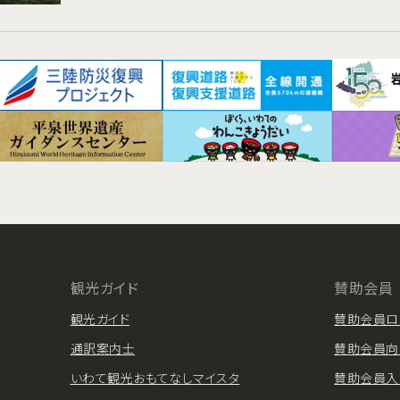
観光ガイド
賛助会員
観光ガイド
賛助会員ロ
通訳案内士
賛助会員向
いわて観光おもてなしマイスタ
賛助会員入
ー