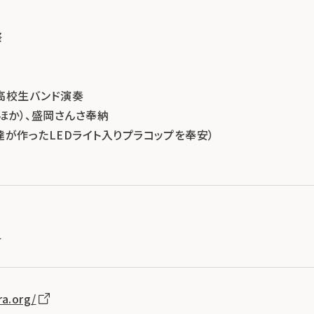
祭
高校生バンド演奏
ほか）、盛岡さんさ奉納
が作ったLEDライト入りプラコップを奉安）
4
ra.org/