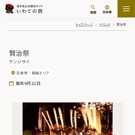
日本語
検索
トップページ
イベント
賢治祭
賢治祭
ケンジサイ
花巻市
県南エリア
毎年9月21日