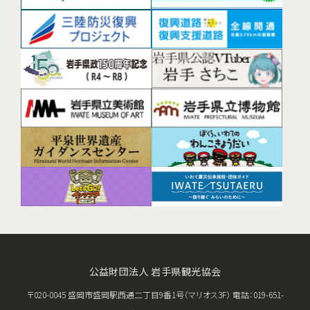
公益財団法人 岩手県観光協会
〒020-0045 盛岡市盛岡駅西通二丁目9番1号（マリオス3F） 電話：019-651-