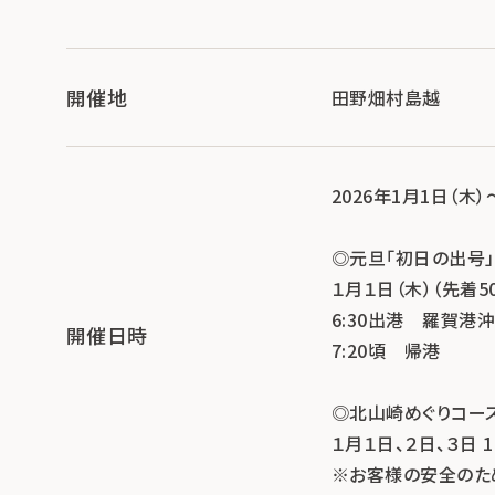
開催地
田野畑村島越
2026年1月1日（木）
◎元旦「初日の出号」
１月１日（木）（先着5
6:30出港 羅賀港
開催日時
7:20頃 帰港
◎北山崎めぐりコー
１月１日、２日、３日 1
※お客様の安全のた