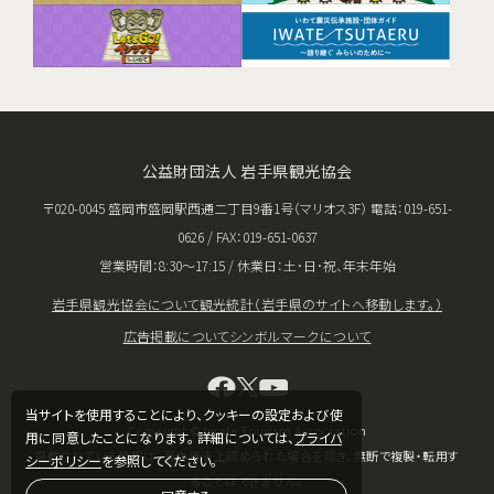
公益財団法人 岩手県観光協会
〒020-0045 盛岡市盛岡駅西通二丁目9番1号（マリオス3F） 電話：019-651-
0626 / FAX：019-651-0637
営業時間：8:30〜17:15 / 休業日：土･日･祝、年末年始
岩手県観光協会について
観光統計（岩手県のサイトへ移動します。）
広告掲載について
シンボルマークについて
当サイトを使用することにより、クッキーの設定および使
Copyright © Iwate Tourism Association
用に同意したことになります。 詳細については、
プライバ
掲載されている情報は、著作権法上認められた場合を除き、無断で複製・転用す
シーポリシー
を参照してください。
ることはできません。