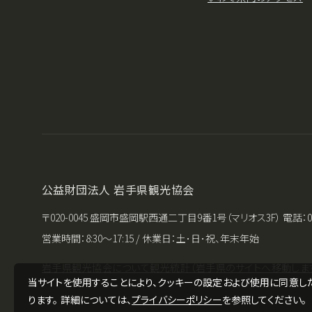
公益財団法人 岩手県観光協会
〒020-0045 盛岡市盛岡駅西通二丁目9番1号（マリオス3F） 電話：019-651-
営業時間：8:30〜17:15 / 休業日：土･日･祝、年末年始
岩手県観光協会について
観光統計（岩手県のサイトへ移動します
当サイトを使用することにより、クッキーの設定および使用に同意し
ります。 詳細については、
プライバシーポリシー
を参照してください。