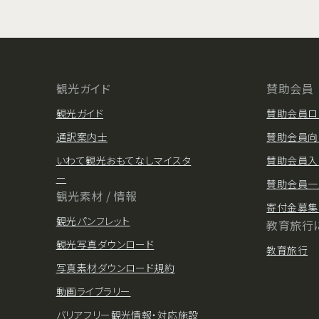
観光ガイド
賛助会員
観光ガイド
賛助会員ロ
通訳案内士
賛助会員向
いわて観光おもてなしマイスタ
賛助会員入
ー
賛助会員一
観光素材 / 情報
寄付金募集
観光パンフレット
教育旅行
観光写真ダウンロード
教育旅行
写真素材ダウンロード規約
動画ライブラリー
バリアフリー観光情報・対応施設