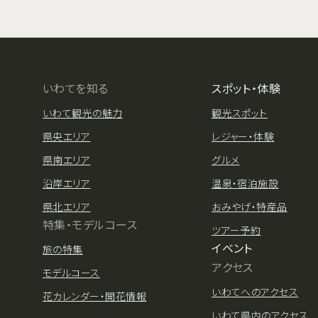
いわてを知る
スポット・体験
いわて観光の魅力
観光スポット
県央エリア
レジャー・体験
県南エリア
グルメ
沿岸エリア
温泉・宿泊施設
県北エリア
おみやげ・特産品
特集・モデルコース
ツアー予約
イベント
旅の特集
アクセス
モデルコース
いわてへのアクセス
花カレンダー・開花情報
いわて県内のアクセス