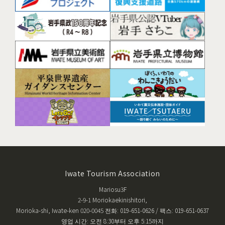
Iwate Tourism Association
Mariosu3F
2-9-1 Moriokaekinishitori,
Morioka-shi, Iwate-ken 020-0045 전화: 019-651-0626 / 팩스: 019-651-0637
영업 시간: 오전 8:30부터 오후 5:15까지