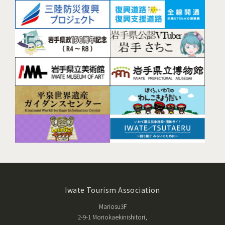
Iwate Tourism Association
Mariosu3F
2-9-1 Moriokaekinishitori,