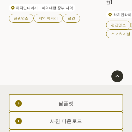
천】
하치만타이시
이와테현 중부 지역
하치만타이
관광명소
지역 먹거리
료칸
관광명소
스포츠 시설
팜플렛
사진 다운로드