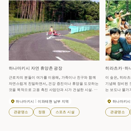
하나마키시 자연 휴양촌 광장
히라츠카·하
근로자의 분들이 여가를 이용해, 가족이나 친구와 함께
이 숲은, 히라
자연스럽게 친밀하면서, 건강 증진이나 휴양을 도모하는
기념해 정비된 
것을 목적으로 고용 촉진 사업단과 시가 건설한 시설. 테
는 보도나 물가가
니스 코트, 게이트볼, 운동 광장 등이 있으며, 미니 캠프
갖춘 캠프장.
하나마키시
이와테현 남부 지역
하나마키시
도 가능합니다.
관광명소
정원
스포츠 시설
관광명소