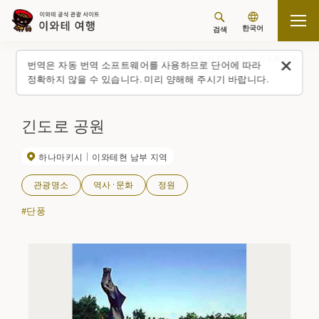
한국어
검색
탑 페이지
스폿・체험(일람)
긴도로 공원
번역은 자동 번역 소프트웨어를 사용하므로 단어에 따라
정확하지 않을 수 있습니다. 미리 양해해 주시기 바랍니다.
긴도로 공원
하나마키시
이와테현 남부 지역
관광명소
역사·문화
정원
#단풍