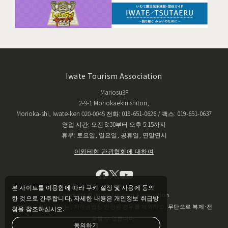
Iwate Tourism Association
Mariosu3F
2-9-1 Moriokaekinishitori,
Morioka-shi, Iwate-ken 020-0045 전화: 019-651-0626 / 팩스: 019-651-0637
영업 시간: 오전 8:30부터 오후 5:15까지
휴무: 토요일, 일요일, 공휴일, 연말연시
이와테현 관광협회에 대하여
본 사이트를 이용함에 따라 쿠키 설정 및 사용에 동의
Copyright © Iwate Tourism Association
한 것으로 간주합니다. 자세한 내용은 개인정보 취급방
게재되고 있는 정보는, 저작권법상 인정된 경우를 제외하고, 무단으로 복제·전
침을 참조하십시오.
용할 수 없습니다.
동의하기