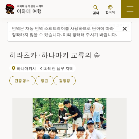
한국어
검색
탑 페이지
스폿・체험(일람)
히라츠카·하나마키 교류의 숲
번역은 자동 번역 소프트웨어를 사용하므로 단어에 따라
정확하지 않을 수 있습니다. 미리 양해해 주시기 바랍니다.
히라츠카·하나마키 교류의 숲
하나마키시
이와테현 남부 지역
관광명소
정원
캠핑장