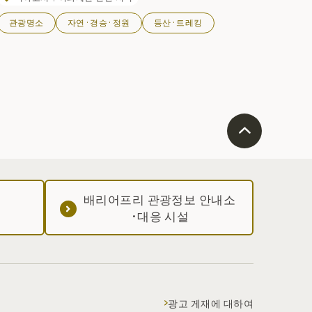
명한 단풍이 펼쳐지는 모습은 산기슭에서 올려다보는 경치의 아
관광명소
자연·경승·정원
등산·트레킹
름다움은 물론, 5합목 부근에서 내려다보는 파노라마도 절경이
다. 쇼와 57년에 국가 지정 공원으로 지정되었다. 산 개방】매년 6
 둘째 주 일요일 ※2016년 5월 26일 폭우로 가와라노보 등산
로 일부가 무너져 통행이 불가능하여 당분간 통행이 금지됩니다.
하야이케부네산의 자연환경 보전을 위해 등산을 하시는 분들께
'이동식 화장실'의 사용을 부탁드리고 있습니다. 자세한 내용
은 ⇒【하야이케봉산 관련 정보 】를 참고해 주세요.
배리어프리 관광정보 안내소
·대응 시설
광고 게재에 대하여