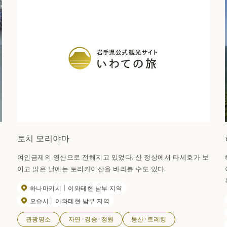
토치 모리야마
여인금제의 영산으로 전해지고 있었다. 산 정상에서 타세호가 보
기
이고 맑은 날에는 토리카이산을 바라볼 수도 있다.
하나마키시
이와테현 남부 지역
오슈시
이와테현 남부 지역
할 
관광명소
자연·경승·정원
등산·트레킹