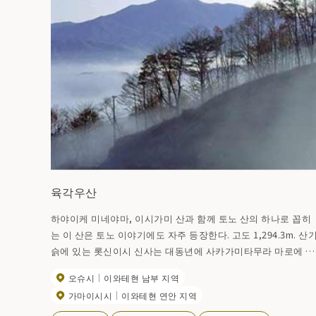
육각우산
하야이케 미네야마, 이시가미 산과 함께 토노 산의 하나로 꼽히
는 이 산은 토노 이야기에도 자주 등장한다. 고도 1,294.3m. 산
슭에 있는 롯신이시 신사는 대동년에 사카가미타무라 마로에 의
해 건립된 것으로 알려져 그 오쿠미야가 산정에 있다. 휘후키 고
오슈시
이와테현 남부 지역
개로 향하는 현도변에 있는 곶 앞 버스 정류장 근처에는 육각규
가마이시시
이와테현 연안 지역
신사가 있어, 거기에서 등산구로 향한다. 2 합목을 지나 나라 너
도밤나무 숲에 둘러싸여 가는 손은 갑자기, 6 합목 부근에서는