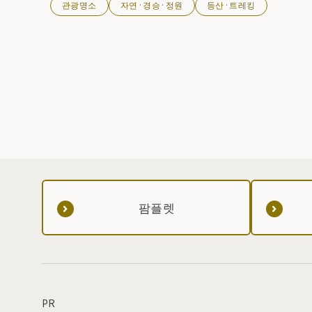
관광명소
자연·경승·정원
등산·트레킹
하쿠산 치도리가 눈을 즐겁게 해준다. 또한 롯신이시 신사 오쿠
미야는 악천후 시에는 피난소로 이용할 수 있다. 정상에서는 하
야이케 미네야마, 고바야마를 비롯한 카미산지의 산들을 바라볼
수 있다.
팜플렛
PR