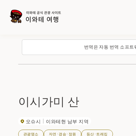
번역은 자동 번역 소프트
이시가미 산
오슈시
이와테현 남부 지역
관광명소
자연·경승·정원
등산·트레킹