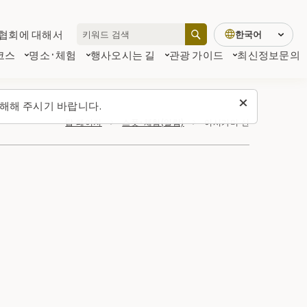
협회에 대해서
한국어
코스
명소·체험
행사
오시는 길
관광 가이드
최신정보
문의
해해 주시기 바랍니다.
탑 페이지
스폿・체험(일람)
이시가미 산