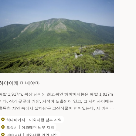
하야이케 미네야마
해발 1,917m, 북상 산지의 최고봉인 하야이케봉은 해발 1,917m
이다. 산의 곳곳에 거암, 거석이 노출되어 있고, 그 사이사이에는
혹독한 자연 속에서 살아남은 고산식물이 피어있는데, 세 가지
등산 코스 중 일반적인 코스는 가와라노보 코스와 오다에코 코스
하나마키시
이와테현 남부 지역
이다. 가파른 경사면이지만 초보자도 약 3시간이면 정상에 도착
오슈시
이와테현 남부 지역
수 있다. 고산 식물로 유명한 사와이케미네산은 수림대의 단
미야코시
이와테현 연안 지역
풍도 아름답고, 사문암으로 이루어진 사와이케미네산 기슭에 선