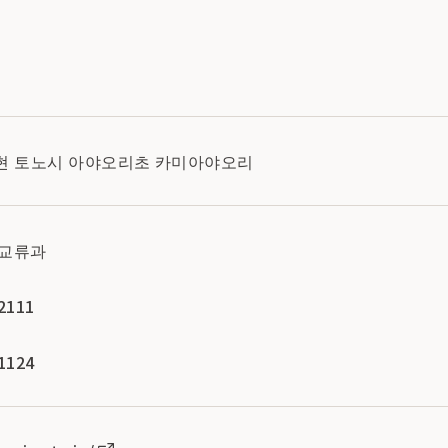
와테현 토노시 아야오리초 카미아야오리
광교류과
2111
1124