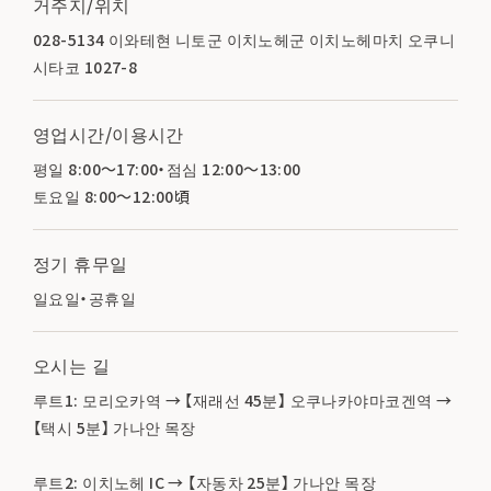
거주지/위치
028-5134 이와테현 니토군 이치노헤군 이치노헤마치 오쿠니
시타코 1027-8
영업시간/이용시간
평일 8:00～17:00・점심 12:00～13:00
토요일 8:00～12:00頃
정기 휴무일
일요일・공휴일
오시는 길
루트1: 모리오카역 → 【재래선 45분】 오쿠나카야마코겐역 →
【택시 5분】 가나안 목장
루트2: 이치노헤 IC → 【자동차 25분】 가나안 목장