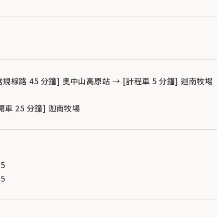
常規線路 45 分鐘] 奧中山高原站 → [計程車 5 分鐘] 迦南牧場
[開車 25 分鐘] 迦南牧場
05
45