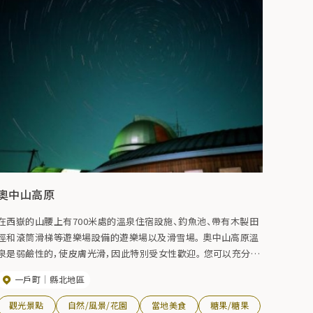
奧中山高原
在西嶽的山腰上有700米處的溫泉住宿設施、釣魚池、帶有木製田
徑和滾筒滑梯等遊樂場設備的遊樂場以及滑雪場。 奧中山高原溫
泉是弱鹼性的，使皮膚光滑，因此特別受女性歡迎。 您可以充分享
受大自然，每個季節都呈現出不同的面貌，例如夏季的徒步旅行和
一戶町
縣北地區
冬季的滑雪。
觀光景點
自然/風景/花園
當地美食
糖果/糖果