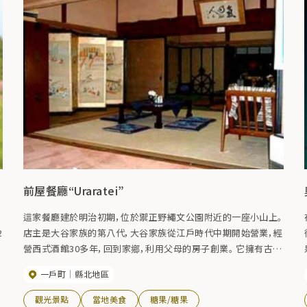
前屋餐廳“Uraratei”
這家餐廳建於明治初期，位於禦正野繩文公園附近的一座小山上。
2
店主是大谷家族的第八代，大谷家族從江戶時代中期開始營業，經
營西式酒館30多年，回到家鄉，利用父母的房子創業。 它擁有古樸
而寧靜的氛圍，並有各種西式功能表以及用五穀米製成的米飯。
一戶町
縣北地區
觀光景點
當地美食
糖果/糖果