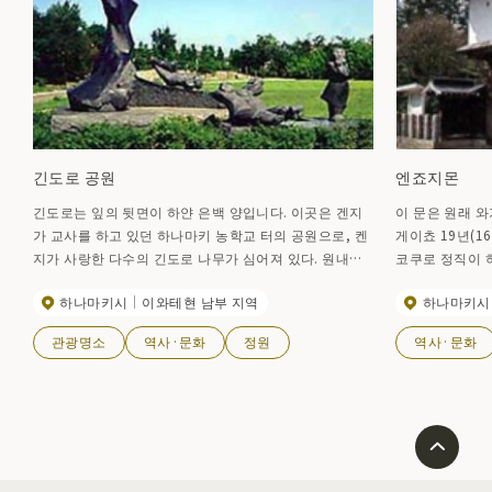
긴도로 공원
엔죠지몬
긴도로는 잎의 뒷면이 하얀 은백 양입니다. 이곳은 겐지
이 문은 원래 
가 교사를 하고 있던 하나마키 농학교 터의 공원으로, 켄
게이쵸 19년(1
지가 사랑한 다수의 긴도로 나무가 심어져 있다. 원내에
코쿠로 정직이 
는 겐지의 '이른 봄'의 한 마디를 새긴 시비가 있으며, '바
료를 끌어올려,
하나마키시
이와테현 남부 지역
하나마키시
람의 마타사부로'의 돌상군(삿포로의 시인, 혼고 신 제1
것으로 엔죠지몬
회 야외 조각상 수상 작품)도 설치되어 있다. 이곳을 찾는
어 있다.
관광명소
역사·문화
정원
역사·문화
켄지 팬들도 많다.