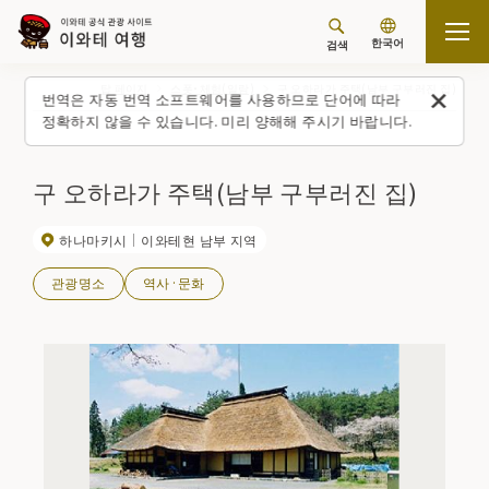
한국어
검색
탑 페이지
스폿・체험(일람)
구 오하라가 주택(남부 구부러진 집)
번역은 자동 번역 소프트웨어를 사용하므로 단어에 따라
정확하지 않을 수 있습니다. 미리 양해해 주시기 바랍니다.
구 오하라가 주택(남부 구부러진 집)
하나마키시
이와테현 남부 지역
관광명소
역사·문화