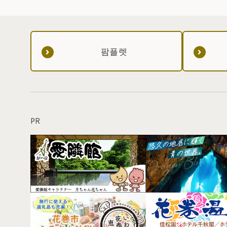
팜플렛
PR