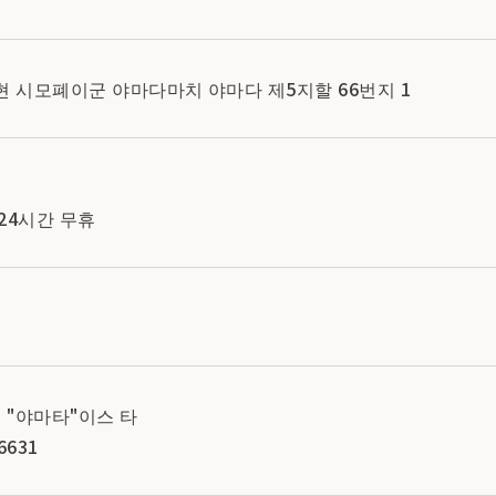
와테현 시모폐이군 야마다마치 야마다 제5지할 66번지 1
24시간 무휴
소 "야마타"이스 타
6631