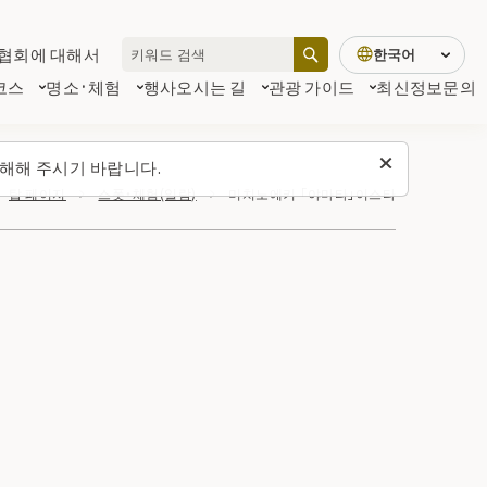
협회에 대해서
한국어
코스
명소·체험
행사
오시는 길
관광 가이드
최신정보
문의
해해 주시기 바랍니다.
탑 페이지
스폿・체험(일람)
미치노에키 「야마타」이스타