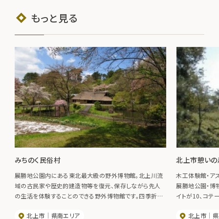
もっと見る
みちのく民俗村
北上市憩いの
展勝地公園内にある東北最大級の野外博物館。北上川流
木工体験館・ア
域の古民家や歴史的建造物等を復元、保存しながら先人
展勝地公園・博
の生活を体験することのできる野外博物館です。四季折々
イトが10、コテ
の風情をお楽しみください。
北上市
県南エリア
北上市
県