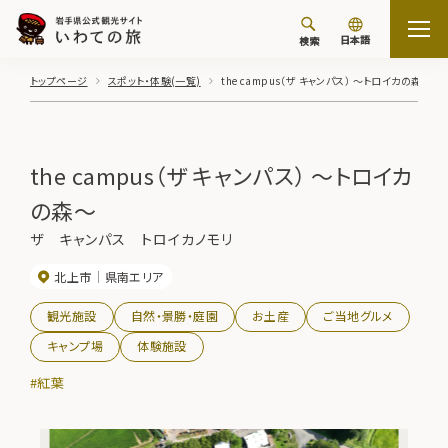
日本語
検索
トップページ
スポット・体験(一覧)
the campus（ザ キャンパス） ～トロイカの森～
the campus（ザ キャンパス） ～トロイカ
の森～
ザ キャンパス トロイカノモリ
北上市
県南エリア
観光施設
自然・景勝・庭園
お土産
ご当地グルメ
キャンプ場
体験施設
#紅葉