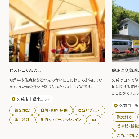
ビストロくんのこ
琥珀と久慈琥
短角牛や佐助豚など地元の食材にこだわって提供してい
久慈は日本で随
ます。また旬の食材を取り入れたパスタも好評です。
珀に関する資料
ることができま
久慈市
県北エリア
クセサリーなど
久慈市
県
見て、触れて、
観光施設
自然・景勝・庭園
ご当地グルメ
の魅力をダイナ
観光施設
石」や、琥珀を
郷土料理
地酒・地ビール・地ワイン
肉
験しながら学習
美術館・博物
があります。
ご当地グルメ