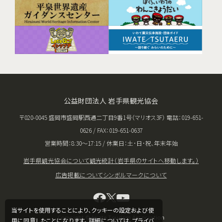
公益財団法人 岩手県観光協会
〒020-0045 盛岡市盛岡駅西通二丁目9番1号（マリオス3F） 電話：019-651-
0626 / FAX：019-651-0637
営業時間：8:30〜17:15 / 休業日：土･日･祝、年末年始
岩手県観光協会について
観光統計（岩手県のサイトへ移動します。）
広告掲載について
シンボルマークについて
当サイトを使用することにより、クッキーの設定および使
Copyright © Iwate Tourism Association
用に同意したことになります。 詳細については、
プライバ