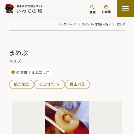
日本語
検索
トップページ
スポット・体験(一覧)
まめぶ
まめぶ
マメブ
久慈市
県北エリア
観光施設
ご当地グルメ
郷土料理