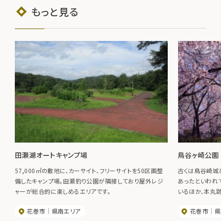
もっと見る
田瀬湖オートキャンプ場
鳥谷ヶ崎公園
57,000㎡の敷地に、カーサイト、フリーサイトを50区画整
古くは鳥谷崎城
備したキャンプ場。田瀬釣り公園が隣接しており屋外レジ
あったといわれ
ャーが総合的に楽しめるエリアです。
いるほか、本丸
桜並木になって
花巻市
県南エリア
花巻市
県
す。