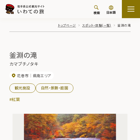
日本語
検索
トップページ
スポット・体験(一覧)
釜淵の滝
釜淵の滝
カマブチノタキ
花巻市
県南エリア
観光施設
自然・景勝・庭園
#紅葉